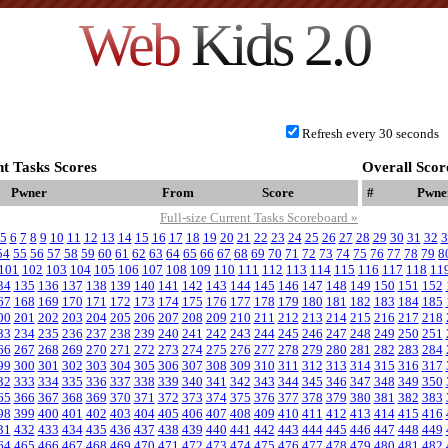
Web
Kids 2.0
Refresh every 30 seconds
t Tasks Scores
Overall Scor
Pwner
From
Score
#
Pwne
Full-size Current Tasks Scoreboard »
5
6
7
8
9
10
11
12
13
14
15
16
17
18
19
20
21
22
23
24
25
26
27
28
29
30
31
32
3
54
55
56
57
58
59
60
61
62
63
64
65
66
67
68
69
70
71
72
73
74
75
76
77
78
79
8
101
102
103
104
105
106
107
108
109
110
111
112
113
114
115
116
117
118
11
34
135
136
137
138
139
140
141
142
143
144
145
146
147
148
149
150
151
152
67
168
169
170
171
172
173
174
175
176
177
178
179
180
181
182
183
184
185
00
201
202
203
204
205
206
207
208
209
210
211
212
213
214
215
216
217
218
33
234
235
236
237
238
239
240
241
242
243
244
245
246
247
248
249
250
251
66
267
268
269
270
271
272
273
274
275
276
277
278
279
280
281
282
283
284
99
300
301
302
303
304
305
306
307
308
309
310
311
312
313
314
315
316
317
32
333
334
335
336
337
338
339
340
341
342
343
344
345
346
347
348
349
350
65
366
367
368
369
370
371
372
373
374
375
376
377
378
379
380
381
382
383
98
399
400
401
402
403
404
405
406
407
408
409
410
411
412
413
414
415
416
31
432
433
434
435
436
437
438
439
440
441
442
443
444
445
446
447
448
449
64
465
466
467
468
469
470
471
472
473
474
475
476
477
478
479
480
481
482