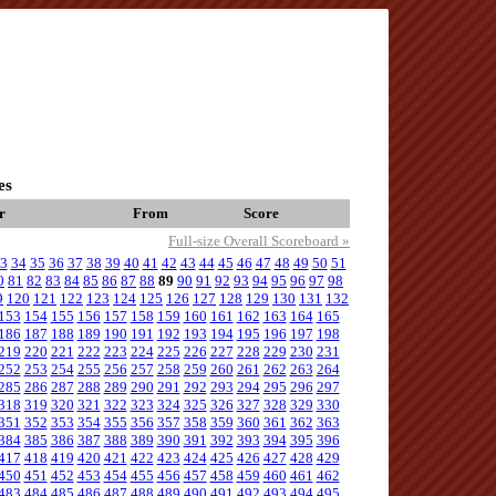
es
r
From
Score
Full-size Overall Scoreboard »
3
34
35
36
37
38
39
40
41
42
43
44
45
46
47
48
49
50
51
0
81
82
83
84
85
86
87
88
89
90
91
92
93
94
95
96
97
98
9
120
121
122
123
124
125
126
127
128
129
130
131
132
153
154
155
156
157
158
159
160
161
162
163
164
165
186
187
188
189
190
191
192
193
194
195
196
197
198
219
220
221
222
223
224
225
226
227
228
229
230
231
252
253
254
255
256
257
258
259
260
261
262
263
264
285
286
287
288
289
290
291
292
293
294
295
296
297
318
319
320
321
322
323
324
325
326
327
328
329
330
351
352
353
354
355
356
357
358
359
360
361
362
363
384
385
386
387
388
389
390
391
392
393
394
395
396
417
418
419
420
421
422
423
424
425
426
427
428
429
450
451
452
453
454
455
456
457
458
459
460
461
462
483
484
485
486
487
488
489
490
491
492
493
494
495