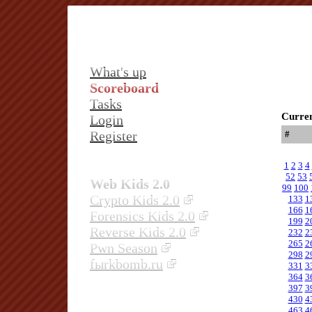
What's up
Scoreboard
Tasks
Curren
Login
Register
#
1
2
3
4
52
53
Web Kids 2.0
99
100
Crypto Kids 2.0
133
1
166
1
Forensics Kids 2.0
199
2
Reverse Kids 2.0
232
2
265
2
Pwn Season
298
2
fыrkbomb.ru
331
3
364
3
397
3
430
4
463
4