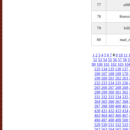
77
x00
78
Krutoi
79
bill
80
mad_
1
2
3
4
5
6
7
8
9
10
11
52
53
54
55
56
57
58
5
99
100
101
102
103
10
133
134
135
136
137
166
167
168
169
170
199
200
201
202
203
232
233
234
235
236
265
266
267
268
269
298
299
300
301
302
331
332
333
334
335
364
365
366
367
368
397
398
399
400
401
430
431
432
433
434
463
464
465
466
467
496
497
498
499
500
529
530
531
532
533
562
563
564
565
566