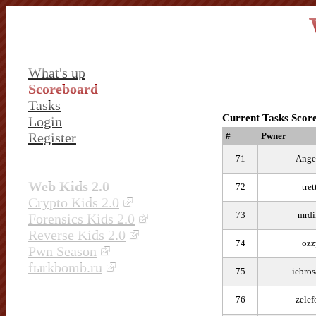
What's up
Scoreboard
Tasks
Current Tasks Scor
Login
Register
#
Pwner
71
Ange
Web Kids 2.0
72
tret
Crypto Kids 2.0
73
mrdi
Forensics Kids 2.0
Reverse Kids 2.0
74
ozz
Pwn Season
fыrkbomb.ru
75
iebros
76
zelef