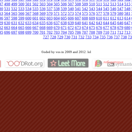
97
498
499
500
501
502
503
504
505
506
507
508
509
510
511
512
513
514
515
30
531
532
533
534
535
536
537
538
539
540
541
542
543
544
545
546
547
548
63
564
565
566
567
568
569
570
571
572
573
574
575
576
577
578
579
580
581
96
597
598
599
600
601
602
603
604
605
606
607
608
609
610
611
612
613
614
29
630
631
632
633
634
635
636
637
638
639
640
641
642
643
644
645
646
647
62
663
664
665
666
667
668
669
670
671
672
673
674
675
676
677
678
679
680
95
696
697
698
699
700
701
702
703
704
705
706
707
708
709
710
711
712
713
727
728
729
730
731
732
733
734
735
736
737
738
73
©oded by vos in 2009 and 2012. lol