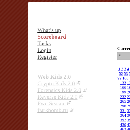
What's up
Scoreboard
Tasks
Curren
Login
Register
#
1
2
3
4
52
53
Web Kids 2.0
99
100
Crypto Kids 2.0
133
1
166
1
Forensics Kids 2.0
199
2
Reverse Kids 2.0
232
2
265
2
Pwn Season
298
2
fыrkbomb.ru
331
3
364
3
397
3
430
4
463
4