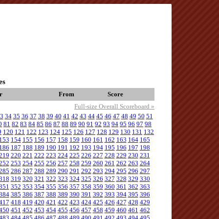
es
r
From
Score
Full-size Overall Scoreboard »
3
34
35
36
37
38
39
40
41
42
43
44
45
46
47
48
49
50
51
0
81
82
83
84
85
86
87
88
89
90
91
92
93
94
95
96
97
98
9
120
121
122
123
124
125
126
127
128
129
130
131
132
153
154
155
156
157
158
159
160
161
162
163
164
165
186
187
188
189
190
191
192
193
194
195
196
197
198
219
220
221
222
223
224
225
226
227
228
229
230
231
252
253
254
255
256
257
258
259
260
261
262
263
264
285
286
287
288
289
290
291
292
293
294
295
296
297
318
319
320
321
322
323
324
325
326
327
328
329
330
351
352
353
354
355
356
357
358
359
360
361
362
363
384
385
386
387
388
389
390
391
392
393
394
395
396
417
418
419
420
421
422
423
424
425
426
427
428
429
450
451
452
453
454
455
456
457
458
459
460
461
462
483
484
485
486
487
488
489
490
491
492
493
494
495