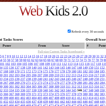
Web
Kids 2.0
Refresh every 30 seconds
t Tasks Scores
Overall Scor
Pwner
From
Score
#
Pwne
Full-size Current Tasks Scoreboard »
5
6
7
8
9
10
11
12
13
14
15
16
17
18
19
20
21
22
23
24
25
26
27
28
29
30
31
32
3
54
55
56
57
58
59
60
61
62
63
64
65
66
67
68
69
70
71
72
73
74
75
76
77
78
79
8
101
102
103
104
105
106
107
108
109
110
111
112
113
114
115
116
117
118
11
34
135
136
137
138
139
140
141
142
143
144
145
146
147
148
149
150
151
152
67
168
169
170
171
172
173
174
175
176
177
178
179
180
181
182
183
184
185
00
201
202
203
204
205
206
207
208
209
210
211
212
213
214
215
216
217
218
33
234
235
236
237
238
239
240
241
242
243
244
245
246
247
248
249
250
251
66
267
268
269
270
271
272
273
274
275
276
277
278
279
280
281
282
283
284
99
300
301
302
303
304
305
306
307
308
309
310
311
312
313
314
315
316
317
32
333
334
335
336
337
338
339
340
341
342
343
344
345
346
347
348
349
350
65
366
367
368
369
370
371
372
373
374
375
376
377
378
379
380
381
382
383
98
399
400
401
402
403
404
405
406
407
408
409
410
411
412
413
414
415
416
31
432
433
434
435
436
437
438
439
440
441
442
443
444
445
446
447
448
449
64
465
466
467
468
469
470
471
472
473
474
475
476
477
478
479
480
481
482