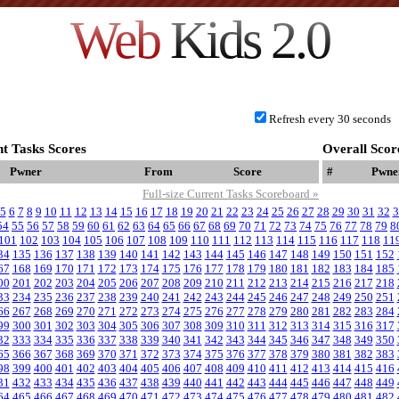
Web
Kids 2.0
Refresh every 30 seconds
t Tasks Scores
Overall Scor
Pwner
From
Score
#
Pwne
Full-size Current Tasks Scoreboard »
5
6
7
8
9
10
11
12
13
14
15
16
17
18
19
20
21
22
23
24
25
26
27
28
29
30
31
32
3
54
55
56
57
58
59
60
61
62
63
64
65
66
67
68
69
70
71
72
73
74
75
76
77
78
79
8
101
102
103
104
105
106
107
108
109
110
111
112
113
114
115
116
117
118
11
34
135
136
137
138
139
140
141
142
143
144
145
146
147
148
149
150
151
152
67
168
169
170
171
172
173
174
175
176
177
178
179
180
181
182
183
184
185
00
201
202
203
204
205
206
207
208
209
210
211
212
213
214
215
216
217
218
33
234
235
236
237
238
239
240
241
242
243
244
245
246
247
248
249
250
251
66
267
268
269
270
271
272
273
274
275
276
277
278
279
280
281
282
283
284
99
300
301
302
303
304
305
306
307
308
309
310
311
312
313
314
315
316
317
32
333
334
335
336
337
338
339
340
341
342
343
344
345
346
347
348
349
350
65
366
367
368
369
370
371
372
373
374
375
376
377
378
379
380
381
382
383
98
399
400
401
402
403
404
405
406
407
408
409
410
411
412
413
414
415
416
31
432
433
434
435
436
437
438
439
440
441
442
443
444
445
446
447
448
449
64
465
466
467
468
469
470
471
472
473
474
475
476
477
478
479
480
481
482