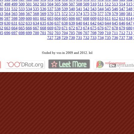
97
498
499
500
501
502
503
504
505
506
507
508
509
510
511
512
513
514
515
30
531
532
533
534
535
536
537
538
539
540
541
542
543
544
545
546
547
548
63
564
565
566
567
568
569
570
571
572
573
574
575
576
577
578
579
580
581
96
597
598
599
600
601
602
603
604
605
606
607
608
609
610
611
612
613
614
29
630
631
632
633
634
635
636
637
638
639
640
641
642
643
644
645
646
647
62
663
664
665
666
667
668
669
670
671
672
673
674
675
676
677
678
679
680
95
696
697
698
699
700
701
702
703
704
705
706
707
708
709
710
711
712
713
727
728
729
730
731
732
733
734
735
736
737
738
©oded by vos in 2009 and 2012. lol