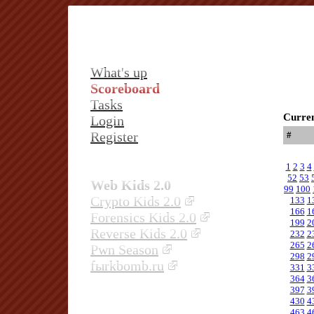
What's up
Scoreboard
Tasks
Curren
Login
Register
#
1
2
3
4
52
53
Web Kids 2.0
99
100
Crypto Kids 2.0
133
1
166
1
Forensics Kids 2.0
199
2
Reverse Kids 2.0
232
2
265
2
Pwn Season
298
2
fыrkbomb.ru
331
3
364
3
397
3
430
4
463
4