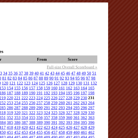
es
r
From
Score
Full-size Overall Scoreboard »
3
34
35
36
37
38
39
40
41
42
43
44
45
46
47
48
49
50
51
0
81
82
83
84
85
86
87
88
89
90
91
92
93
94
95
96
97
98
9
120
121
122
123
124
125
126
127
128
129
130
131
132
153
154
155
156
157
158
159
160
161
162
163
164
165
186
187
188
189
190
191
192
193
194
195
196
197
198
219
220
221
222
223
224
225
226
227
228
229
230
231
252
253
254
255
256
257
258
259
260
261
262
263
264
285
286
287
288
289
290
291
292
293
294
295
296
297
318
319
320
321
322
323
324
325
326
327
328
329
330
351
352
353
354
355
356
357
358
359
360
361
362
363
384
385
386
387
388
389
390
391
392
393
394
395
396
417
418
419
420
421
422
423
424
425
426
427
428
429
450
451
452
453
454
455
456
457
458
459
460
461
462
483
484
485
486
487
488
489
490
491
492
493
494
495