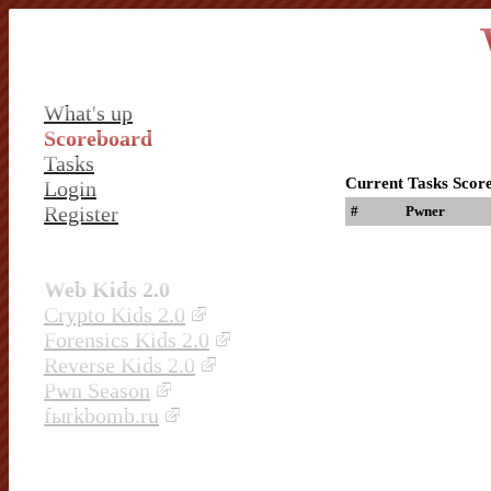
What's up
Scoreboard
Tasks
Current Tasks Scor
Login
Register
#
Pwner
Web Kids 2.0
Crypto Kids 2.0
Forensics Kids 2.0
Reverse Kids 2.0
Pwn Season
fыrkbomb.ru