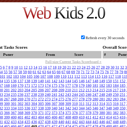
Web
Kids 2.0
Refresh every 30 seconds
t Tasks Scores
Overall Scor
Pwner
From
Score
#
Pwne
Full-size Current Tasks Scoreboard »
5
6
7
8
9
10
11
12
13
14
15
16
17
18
19
20
21
22
23
24
25
26
27
28
29
30
31
32
3
54
55
56
57
58
59
60
61
62
63
64
65
66
67
68
69
70
71
72
73
74
75
76
77
78
79
8
101
102
103
104
105
106
107
108
109
110
111
112
113
114
115
116
117
118
11
34
135
136
137
138
139
140
141
142
143
144
145
146
147
148
149
150
151
152
67
168
169
170
171
172
173
174
175
176
177
178
179
180
181
182
183
184
185
00
201
202
203
204
205
206
207
208
209
210
211
212
213
214
215
216
217
218
33
234
235
236
237
238
239
240
241
242
243
244
245
246
247
248
249
250
251
66
267
268
269
270
271
272
273
274
275
276
277
278
279
280
281
282
283
284
99
300
301
302
303
304
305
306
307
308
309
310
311
312
313
314
315
316
317
32
333
334
335
336
337
338
339
340
341
342
343
344
345
346
347
348
349
350
65
366
367
368
369
370
371
372
373
374
375
376
377
378
379
380
381
382
383
98
399
400
401
402
403
404
405
406
407
408
409
410
411
412
413
414
415
416
31
432
433
434
435
436
437
438
439
440
441
442
443
444
445
446
447
448
449
64
465
466
467
468
469
470
471
472
473
474
475
476
477
478
479
480
481
482