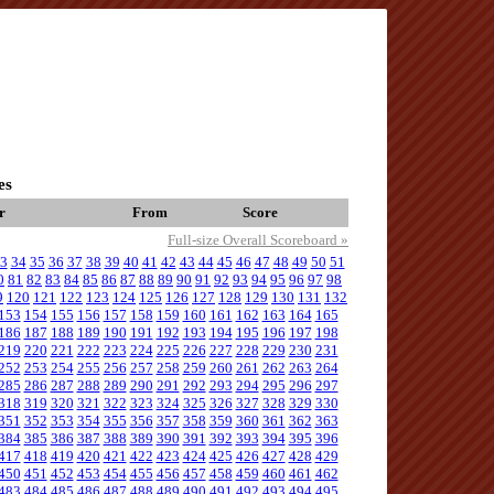
es
r
From
Score
Full-size Overall Scoreboard »
3
34
35
36
37
38
39
40
41
42
43
44
45
46
47
48
49
50
51
0
81
82
83
84
85
86
87
88
89
90
91
92
93
94
95
96
97
98
9
120
121
122
123
124
125
126
127
128
129
130
131
132
153
154
155
156
157
158
159
160
161
162
163
164
165
186
187
188
189
190
191
192
193
194
195
196
197
198
219
220
221
222
223
224
225
226
227
228
229
230
231
252
253
254
255
256
257
258
259
260
261
262
263
264
285
286
287
288
289
290
291
292
293
294
295
296
297
318
319
320
321
322
323
324
325
326
327
328
329
330
351
352
353
354
355
356
357
358
359
360
361
362
363
384
385
386
387
388
389
390
391
392
393
394
395
396
417
418
419
420
421
422
423
424
425
426
427
428
429
450
451
452
453
454
455
456
457
458
459
460
461
462
483
484
485
486
487
488
489
490
491
492
493
494
495