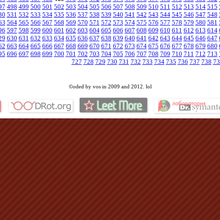
97
498
499
500
501
502
503
504
505
506
507
508
509
510
511
512
513
514
515
30
531
532
533
534
535
536
537
538
539
540
541
542
543
544
545
546
547
548
63
564
565
566
567
568
569
570
571
572
573
574
575
576
577
578
579
580
581
96
597
598
599
600
601
602
603
604
605
606
607
608
609
610
611
612
613
614
29
630
631
632
633
634
635
636
637
638
639
640
641
642
643
644
645
646
647
62
663
664
665
666
667
668
669
670
671
672
673
674
675
676
677
678
679
680
95
696
697
698
699
700
701
702
703
704
705
706
707
708
709
710
711
712
713
727
728
729
730
731
732
733
734
735
736
737
738
73
©oded by vos in 2009 and 2012. lol