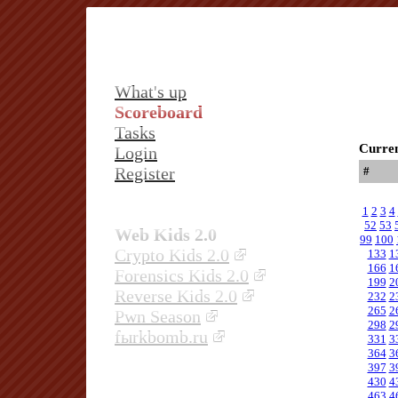
What's up
Scoreboard
Tasks
Curren
Login
Register
#
1
2
3
4
52
53
Web Kids 2.0
99
100
Crypto Kids 2.0
133
1
166
1
Forensics Kids 2.0
199
2
Reverse Kids 2.0
232
2
265
2
Pwn Season
298
2
fыrkbomb.ru
331
3
364
3
397
3
430
4
463
4