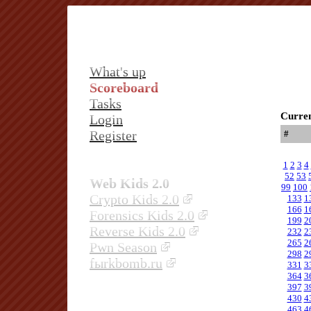
What's up
Scoreboard
Tasks
Curren
Login
Register
#
1
2
3
4
52
53
Web Kids 2.0
99
100
Crypto Kids 2.0
133
1
166
1
Forensics Kids 2.0
199
2
Reverse Kids 2.0
232
2
265
2
Pwn Season
298
2
fыrkbomb.ru
331
3
364
3
397
3
430
4
463
4