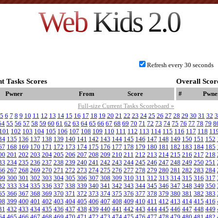
Web
Kids 2.0
Refresh every 30 seconds
t Tasks Scores
Overall Scor
Pwner
From
Score
#
Pwne
Full-size Current Tasks Scoreboard »
5
6
7
8
9
10
11
12
13
14
15
16
17
18
19
20
21
22
23
24
25
26
27
28
29
30
31
32
3
54
55
56
57
58
59
60
61
62
63
64
65
66
67
68
69
70
71
72
73
74
75
76
77
78
79
8
101
102
103
104
105
106
107
108
109
110
111
112
113
114
115
116
117
118
11
34
135
136
137
138
139
140
141
142
143
144
145
146
147
148
149
150
151
152
67
168
169
170
171
172
173
174
175
176
177
178
179
180
181
182
183
184
185
00
201
202
203
204
205
206
207
208
209
210
211
212
213
214
215
216
217
218
33
234
235
236
237
238
239
240
241
242
243
244
245
246
247
248
249
250
251
66
267
268
269
270
271
272
273
274
275
276
277
278
279
280
281
282
283
284
99
300
301
302
303
304
305
306
307
308
309
310
311
312
313
314
315
316
317
32
333
334
335
336
337
338
339
340
341
342
343
344
345
346
347
348
349
350
65
366
367
368
369
370
371
372
373
374
375
376
377
378
379
380
381
382
383
98
399
400
401
402
403
404
405
406
407
408
409
410
411
412
413
414
415
416
31
432
433
434
435
436
437
438
439
440
441
442
443
444
445
446
447
448
449
64
465
466
467
468
469
470
471
472
473
474
475
476
477
478
479
480
481
482