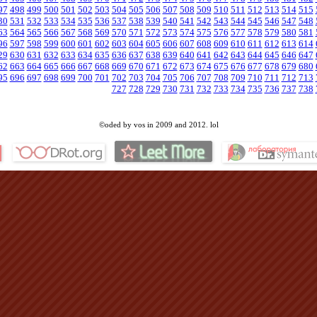
97
498
499
500
501
502
503
504
505
506
507
508
509
510
511
512
513
514
515
30
531
532
533
534
535
536
537
538
539
540
541
542
543
544
545
546
547
548
63
564
565
566
567
568
569
570
571
572
573
574
575
576
577
578
579
580
581
96
597
598
599
600
601
602
603
604
605
606
607
608
609
610
611
612
613
614
29
630
631
632
633
634
635
636
637
638
639
640
641
642
643
644
645
646
647
62
663
664
665
666
667
668
669
670
671
672
673
674
675
676
677
678
679
680
95
696
697
698
699
700
701
702
703
704
705
706
707
708
709
710
711
712
713
727
728
729
730
731
732
733
734
735
736
737
738
©oded by vos in 2009 and 2012. lol