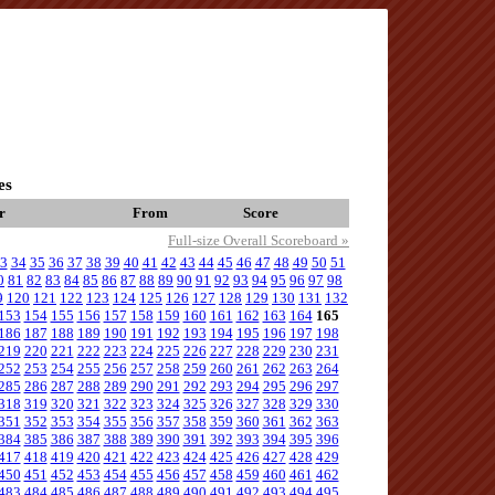
es
r
From
Score
Full-size Overall Scoreboard »
3
34
35
36
37
38
39
40
41
42
43
44
45
46
47
48
49
50
51
0
81
82
83
84
85
86
87
88
89
90
91
92
93
94
95
96
97
98
9
120
121
122
123
124
125
126
127
128
129
130
131
132
153
154
155
156
157
158
159
160
161
162
163
164
165
186
187
188
189
190
191
192
193
194
195
196
197
198
219
220
221
222
223
224
225
226
227
228
229
230
231
252
253
254
255
256
257
258
259
260
261
262
263
264
285
286
287
288
289
290
291
292
293
294
295
296
297
318
319
320
321
322
323
324
325
326
327
328
329
330
351
352
353
354
355
356
357
358
359
360
361
362
363
384
385
386
387
388
389
390
391
392
393
394
395
396
417
418
419
420
421
422
423
424
425
426
427
428
429
450
451
452
453
454
455
456
457
458
459
460
461
462
483
484
485
486
487
488
489
490
491
492
493
494
495