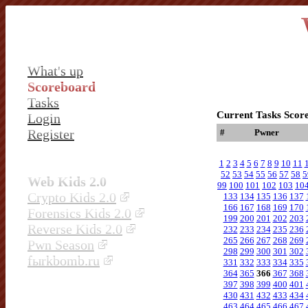
What's up
Scoreboard
Tasks
Current Tasks Scor
Login
Register
#
Pwner
1
2
3
4
5
6
7
8
9
10
11
52
53
54
55
56
57
58
5
Web Kids 2.0
99
100
101
102
103
10
Crypto Kids 2.0
133
134
135
136
137
166
167
168
169
170
Forensics Kids 2.0
199
200
201
202
203
Reverse Kids 2.0
232
233
234
235
236
265
266
267
268
269
Pwn Season
298
299
300
301
302
fыrkbomb.ru
331
332
333
334
335
364
365
366
367
368
397
398
399
400
401
430
431
432
433
434
463
464
465
466
467