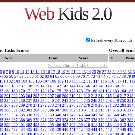
Web
Kids 2.0
Refresh every 30 seconds
t Tasks Scores
Overall Scor
Pwner
From
Score
#
Pwne
Full-size Current Tasks Scoreboard »
5
6
7
8
9
10
11
12
13
14
15
16
17
18
19
20
21
22
23
24
25
26
27
28
29
30
31
32
3
54
55
56
57
58
59
60
61
62
63
64
65
66
67
68
69
70
71
72
73
74
75
76
77
78
79
8
101
102
103
104
105
106
107
108
109
110
111
112
113
114
115
116
117
118
11
34
135
136
137
138
139
140
141
142
143
144
145
146
147
148
149
150
151
152
67
168
169
170
171
172
173
174
175
176
177
178
179
180
181
182
183
184
185
00
201
202
203
204
205
206
207
208
209
210
211
212
213
214
215
216
217
218
33
234
235
236
237
238
239
240
241
242
243
244
245
246
247
248
249
250
251
66
267
268
269
270
271
272
273
274
275
276
277
278
279
280
281
282
283
284
99
300
301
302
303
304
305
306
307
308
309
310
311
312
313
314
315
316
317
32
333
334
335
336
337
338
339
340
341
342
343
344
345
346
347
348
349
350
65
366
367
368
369
370
371
372
373
374
375
376
377
378
379
380
381
382
383
98
399
400
401
402
403
404
405
406
407
408
409
410
411
412
413
414
415
416
31
432
433
434
435
436
437
438
439
440
441
442
443
444
445
446
447
448
449
64
465
466
467
468
469
470
471
472
473
474
475
476
477
478
479
480
481
482