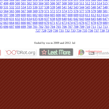
97
498
499
500
501
502
503
504
505
506
507
508
509
510
511
512
513
514
515
30
531
532
533
534
535
536
537
538
539
540
541
542
543
544
545
546
547
548
63
564
565
566
567
568
569
570
571
572
573
574
575
576
577
578
579
580
581
96
597
598
599
600
601
602
603
604
605
606
607
608
609
610
611
612
613
614
29
630
631
632
633
634
635
636
637
638
639
640
641
642
643
644
645
646
647
62
663
664
665
666
667
668
669
670
671
672
673
674
675
676
677
678
679
680
95
696
697
698
699
700
701
702
703
704
705
706
707
708
709
710
711
712
713
727
728
729
730
731
732
733
734
735
736
737
738
73
©oded by vos in 2009 and 2012. lol