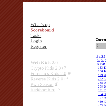
What's up
Scoreboard
Tasks
Curren
Login
Register
#
1
2
3
4
52
53
Web Kids 2.0
99
100
Crypto Kids 2.0
133
1
166
1
Forensics Kids 2.0
199
2
Reverse Kids 2.0
232
2
265
2
Pwn Season
298
2
fыrkbomb.ru
331
3
364
3
397
3
430
4
463
4