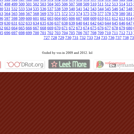
97
498
499
500
501
502
503
504
505
506
507
508
509
510
511
512
513
514
515
30
531
532
533
534
535
536
537
538
539
540
541
542
543
544
545
546
547
548
63
564
565
566
567
568
569
570
571
572
573
574
575
576
577
578
579
580
581
96
597
598
599
600
601
602
603
604
605
606
607
608
609
610
611
612
613
614
29
630
631
632
633
634
635
636
637
638
639
640
641
642
643
644
645
646
647
62
663
664
665
666
667
668
669
670
671
672
673
674
675
676
677
678
679
680
95
696
697
698
699
700
701
702
703
704
705
706
707
708
709
710
711
712
713
727
728
729
730
731
732
733
734
735
736
737
738
73
©oded by vos in 2009 and 2012. lol