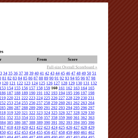
es
r
From
Score
Full-size Overall Scoreboard »
3
34
35
36
37
38
39
40
41
42
43
44
45
46
47
48
49
50
51
0
81
82
83
84
85
86
87
88
89
90
91
92
93
94
95
96
97
98
9
120
121
122
123
124
125
126
127
128
129
130
131
132
153
154
155
156
157
158
159
160
161
162
163
164
165
186
187
188
189
190
191
192
193
194
195
196
197
198
219
220
221
222
223
224
225
226
227
228
229
230
231
252
253
254
255
256
257
258
259
260
261
262
263
264
285
286
287
288
289
290
291
292
293
294
295
296
297
318
319
320
321
322
323
324
325
326
327
328
329
330
351
352
353
354
355
356
357
358
359
360
361
362
363
384
385
386
387
388
389
390
391
392
393
394
395
396
417
418
419
420
421
422
423
424
425
426
427
428
429
450
451
452
453
454
455
456
457
458
459
460
461
462
483
484
485
486
487
488
489
490
491
492
493
494
495