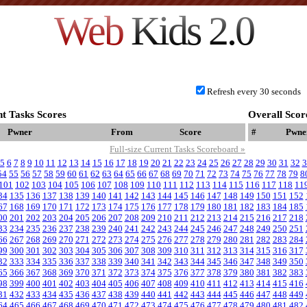
Web
Kids 2.0
Refresh every 30 seconds
t Tasks Scores
Overall Scor
Pwner
From
Score
#
Pwne
Full-size Current Tasks Scoreboard »
5
6
7
8
9
10
11
12
13
14
15
16
17
18
19
20
21
22
23
24
25
26
27
28
29
30
31
32
3
54
55
56
57
58
59
60
61
62
63
64
65
66
67
68
69
70
71
72
73
74
75
76
77
78
79
8
101
102
103
104
105
106
107
108
109
110
111
112
113
114
115
116
117
118
11
34
135
136
137
138
139
140
141
142
143
144
145
146
147
148
149
150
151
152
67
168
169
170
171
172
173
174
175
176
177
178
179
180
181
182
183
184
185
00
201
202
203
204
205
206
207
208
209
210
211
212
213
214
215
216
217
218
33
234
235
236
237
238
239
240
241
242
243
244
245
246
247
248
249
250
251
66
267
268
269
270
271
272
273
274
275
276
277
278
279
280
281
282
283
284
99
300
301
302
303
304
305
306
307
308
309
310
311
312
313
314
315
316
317
32
333
334
335
336
337
338
339
340
341
342
343
344
345
346
347
348
349
350
65
366
367
368
369
370
371
372
373
374
375
376
377
378
379
380
381
382
383
98
399
400
401
402
403
404
405
406
407
408
409
410
411
412
413
414
415
416
31
432
433
434
435
436
437
438
439
440
441
442
443
444
445
446
447
448
449
64
465
466
467
468
469
470
471
472
473
474
475
476
477
478
479
480
481
482