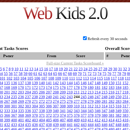
Web
Kids 2.0
Refresh every 30 seconds
t Tasks Scores
Overall Scor
Pwner
From
Score
#
Pwne
Full-size Current Tasks Scoreboard »
5
6
7
8
9
10
11
12
13
14
15
16
17
18
19
20
21
22
23
24
25
26
27
28
29
30
31
32
3
54
55
56
57
58
59
60
61
62
63
64
65
66
67
68
69
70
71
72
73
74
75
76
77
78
79
8
101
102
103
104
105
106
107
108
109
110
111
112
113
114
115
116
117
118
11
34
135
136
137
138
139
140
141
142
143
144
145
146
147
148
149
150
151
152
67
168
169
170
171
172
173
174
175
176
177
178
179
180
181
182
183
184
185
00
201
202
203
204
205
206
207
208
209
210
211
212
213
214
215
216
217
218
33
234
235
236
237
238
239
240
241
242
243
244
245
246
247
248
249
250
251
66
267
268
269
270
271
272
273
274
275
276
277
278
279
280
281
282
283
284
99
300
301
302
303
304
305
306
307
308
309
310
311
312
313
314
315
316
317
32
333
334
335
336
337
338
339
340
341
342
343
344
345
346
347
348
349
350
65
366
367
368
369
370
371
372
373
374
375
376
377
378
379
380
381
382
383
98
399
400
401
402
403
404
405
406
407
408
409
410
411
412
413
414
415
416
31
432
433
434
435
436
437
438
439
440
441
442
443
444
445
446
447
448
449
64
465
466
467
468
469
470
471
472
473
474
475
476
477
478
479
480
481
482