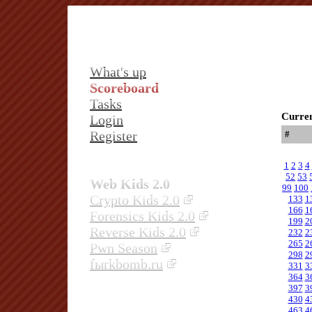
What's up
Scoreboard
Tasks
Curren
Login
Register
#
1
2
3
4
52
53
Web Kids 2.0
99
100
Crypto Kids 2.0
133
1
166
1
Forensics Kids 2.0
199
2
Reverse Kids 2.0
232
2
265
2
Pwn Season
298
2
fыrkbomb.ru
331
3
364
3
397
3
430
4
463
4