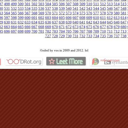
97
498
499
500
501
502
503
504
505
506
507
508
509
510
511
512
513
514
515
30
531
532
533
534
535
536
537
538
539
540
541
542
543
544
545
546
547
548
63
564
565
566
567
568
569
570
571
572
573
574
575
576
577
578
579
580
581
96
597
598
599
600
601
602
603
604
605
606
607
608
609
610
611
612
613
614
29
630
631
632
633
634
635
636
637
638
639
640
641
642
643
644
645
646
647
62
663
664
665
666
667
668
669
670
671
672
673
674
675
676
677
678
679
680
95
696
697
698
699
700
701
702
703
704
705
706
707
708
709
710
711
712
713
727
728
729
730
731
732
733
734
735
736
737
738
©oded by vos in 2009 and 2012. lol