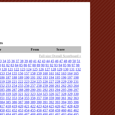
es
r
From
Score
Full-size Overall Scoreboard »
3
34
35
36
37
38
39
40
41
42
43
44
45
46
47
48
49
50
51
0
81
82
83
84
85
86
87
88
89
90
91
92
93
94
95
96
97
98
9
120
121
122
123
124
125
126
127
128
129
130
131
132
153
154
155
156
157
158
159
160
161
162
163
164
165
186
187
188
189
190
191
192
193
194
195
196
197
198
219
220
221
222
223
224
225
226
227
228
229
230
231
252
253
254
255
256
257
258
259
260
261
262
263
264
285
286
287
288
289
290
291
292
293
294
295
296
297
318
319
320
321
322
323
324
325
326
327
328
329
330
351
352
353
354
355
356
357
358
359
360
361
362
363
384
385
386
387
388
389
390
391
392
393
394
395
396
417
418
419
420
421
422
423
424
425
426
427
428
429
450
451
452
453
454
455
456
457
458
459
460
461
462
483
484
485
486
487
488
489
490
491
492
493
494
495