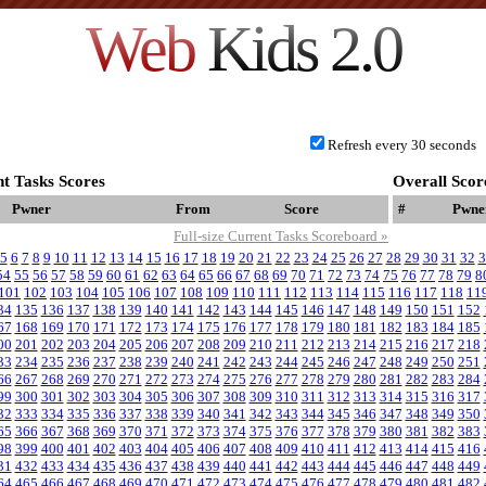
Web
Kids 2.0
Refresh every 30 seconds
t Tasks Scores
Overall Scor
Pwner
From
Score
#
Pwne
Full-size Current Tasks Scoreboard »
5
6
7
8
9
10
11
12
13
14
15
16
17
18
19
20
21
22
23
24
25
26
27
28
29
30
31
32
3
54
55
56
57
58
59
60
61
62
63
64
65
66
67
68
69
70
71
72
73
74
75
76
77
78
79
8
101
102
103
104
105
106
107
108
109
110
111
112
113
114
115
116
117
118
11
34
135
136
137
138
139
140
141
142
143
144
145
146
147
148
149
150
151
152
67
168
169
170
171
172
173
174
175
176
177
178
179
180
181
182
183
184
185
00
201
202
203
204
205
206
207
208
209
210
211
212
213
214
215
216
217
218
33
234
235
236
237
238
239
240
241
242
243
244
245
246
247
248
249
250
251
66
267
268
269
270
271
272
273
274
275
276
277
278
279
280
281
282
283
284
99
300
301
302
303
304
305
306
307
308
309
310
311
312
313
314
315
316
317
32
333
334
335
336
337
338
339
340
341
342
343
344
345
346
347
348
349
350
65
366
367
368
369
370
371
372
373
374
375
376
377
378
379
380
381
382
383
98
399
400
401
402
403
404
405
406
407
408
409
410
411
412
413
414
415
416
31
432
433
434
435
436
437
438
439
440
441
442
443
444
445
446
447
448
449
64
465
466
467
468
469
470
471
472
473
474
475
476
477
478
479
480
481
482