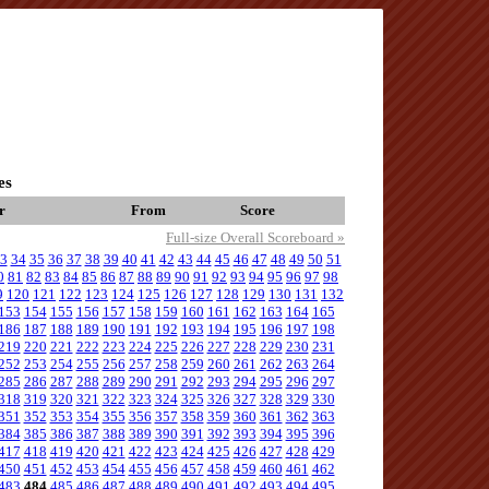
es
r
From
Score
Full-size Overall Scoreboard »
3
34
35
36
37
38
39
40
41
42
43
44
45
46
47
48
49
50
51
0
81
82
83
84
85
86
87
88
89
90
91
92
93
94
95
96
97
98
9
120
121
122
123
124
125
126
127
128
129
130
131
132
153
154
155
156
157
158
159
160
161
162
163
164
165
186
187
188
189
190
191
192
193
194
195
196
197
198
219
220
221
222
223
224
225
226
227
228
229
230
231
252
253
254
255
256
257
258
259
260
261
262
263
264
285
286
287
288
289
290
291
292
293
294
295
296
297
318
319
320
321
322
323
324
325
326
327
328
329
330
351
352
353
354
355
356
357
358
359
360
361
362
363
384
385
386
387
388
389
390
391
392
393
394
395
396
417
418
419
420
421
422
423
424
425
426
427
428
429
450
451
452
453
454
455
456
457
458
459
460
461
462
483
484
485
486
487
488
489
490
491
492
493
494
495