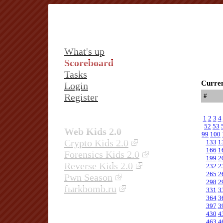
What's up
Scoreboard
Tasks
Curren
Login
Register
#
1
2
3
4
52
53
Web Kids 2.0
99
100
Crypto Kids 2.0
133
1
166
1
Forensics Kids 2.0
199
2
Reverse Kids 2.0
232
2
265
2
Pwn Season
298
2
fыrkbomb.ru
331
3
364
3
397
3
430
4
463
4