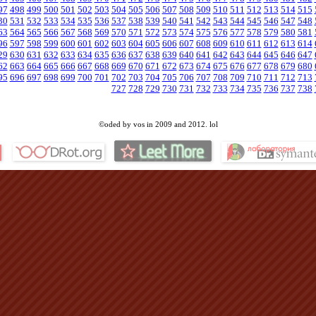
97
498
499
500
501
502
503
504
505
506
507
508
509
510
511
512
513
514
515
30
531
532
533
534
535
536
537
538
539
540
541
542
543
544
545
546
547
548
63
564
565
566
567
568
569
570
571
572
573
574
575
576
577
578
579
580
581
96
597
598
599
600
601
602
603
604
605
606
607
608
609
610
611
612
613
614
29
630
631
632
633
634
635
636
637
638
639
640
641
642
643
644
645
646
647
62
663
664
665
666
667
668
669
670
671
672
673
674
675
676
677
678
679
680
95
696
697
698
699
700
701
702
703
704
705
706
707
708
709
710
711
712
713
727
728
729
730
731
732
733
734
735
736
737
738
©oded by vos in 2009 and 2012. lol