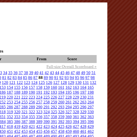
es
r
From
Score
Full-size Overall Scoreboard »
3
34
35
36
37
38
39
40
41
42
43
44
45
46
47
48
49
50
51
0
81
82
83
84
85
86
87
88
89
90
91
92
93
94
95
96
97
98
9
120
121
122
123
124
125
126
127
128
129
130
131
132
153
154
155
156
157
158
159
160
161
162
163
164
165
186
187
188
189
190
191
192
193
194
195
196
197
198
219
220
221
222
223
224
225
226
227
228
229
230
231
252
253
254
255
256
257
258
259
260
261
262
263
264
285
286
287
288
289
290
291
292
293
294
295
296
297
318
319
320
321
322
323
324
325
326
327
328
329
330
351
352
353
354
355
356
357
358
359
360
361
362
363
384
385
386
387
388
389
390
391
392
393
394
395
396
417
418
419
420
421
422
423
424
425
426
427
428
429
450
451
452
453
454
455
456
457
458
459
460
461
462
483
484
485
486
487
488
489
490
491
492
493
494
495