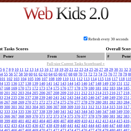
Web
Kids 2.0
Refresh every 30 seconds
t Tasks Scores
Overall Scor
Pwner
From
Score
#
Pwne
Full-size Current Tasks Scoreboard »
5
6
7
8
9
10
11
12
13
14
15
16
17
18
19
20
21
22
23
24
25
26
27
28
29
30
31
32
3
54
55
56
57
58
59
60
61
62
63
64
65
66
67
68
69
70
71
72
73
74
75
76
77
78
79
8
101
102
103
104
105
106
107
108
109
110
111
112
113
114
115
116
117
118
11
34
135
136
137
138
139
140
141
142
143
144
145
146
147
148
149
150
151
152
67
168
169
170
171
172
173
174
175
176
177
178
179
180
181
182
183
184
185
00
201
202
203
204
205
206
207
208
209
210
211
212
213
214
215
216
217
218
33
234
235
236
237
238
239
240
241
242
243
244
245
246
247
248
249
250
251
66
267
268
269
270
271
272
273
274
275
276
277
278
279
280
281
282
283
284
99
300
301
302
303
304
305
306
307
308
309
310
311
312
313
314
315
316
317
32
333
334
335
336
337
338
339
340
341
342
343
344
345
346
347
348
349
350
65
366
367
368
369
370
371
372
373
374
375
376
377
378
379
380
381
382
383
98
399
400
401
402
403
404
405
406
407
408
409
410
411
412
413
414
415
416
31
432
433
434
435
436
437
438
439
440
441
442
443
444
445
446
447
448
449
64
465
466
467
468
469
470
471
472
473
474
475
476
477
478
479
480
481
482