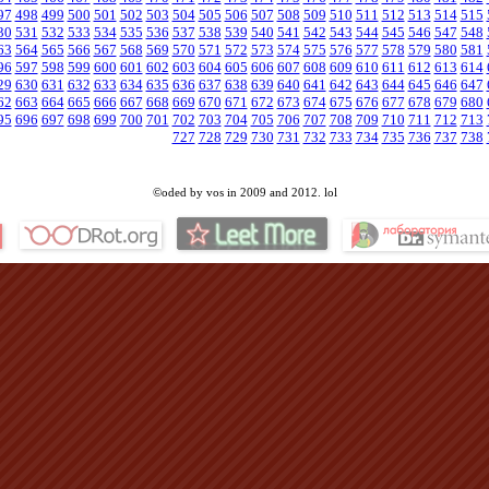
97
498
499
500
501
502
503
504
505
506
507
508
509
510
511
512
513
514
515
30
531
532
533
534
535
536
537
538
539
540
541
542
543
544
545
546
547
548
63
564
565
566
567
568
569
570
571
572
573
574
575
576
577
578
579
580
581
96
597
598
599
600
601
602
603
604
605
606
607
608
609
610
611
612
613
614
29
630
631
632
633
634
635
636
637
638
639
640
641
642
643
644
645
646
647
62
663
664
665
666
667
668
669
670
671
672
673
674
675
676
677
678
679
680
95
696
697
698
699
700
701
702
703
704
705
706
707
708
709
710
711
712
713
727
728
729
730
731
732
733
734
735
736
737
738
©oded by vos in 2009 and 2012. lol