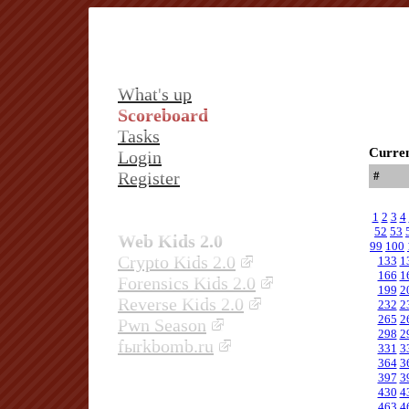
What's up
Scoreboard
Tasks
Curren
Login
Register
#
1
2
3
4
52
53
Web Kids 2.0
99
100
Crypto Kids 2.0
133
1
166
1
Forensics Kids 2.0
199
2
Reverse Kids 2.0
232
2
265
2
Pwn Season
298
2
fыrkbomb.ru
331
3
364
3
397
3
430
4
463
4