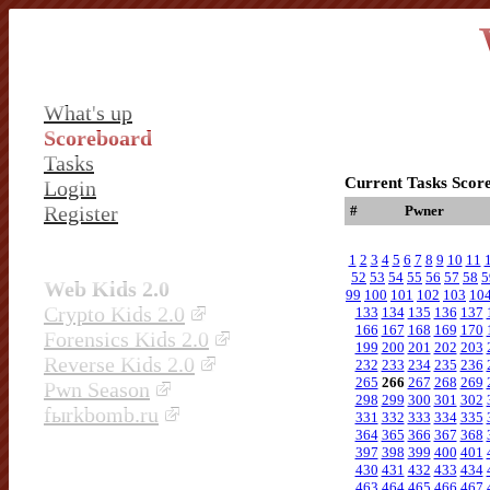
What's up
Scoreboard
Tasks
Current Tasks Scor
Login
Register
#
Pwner
1
2
3
4
5
6
7
8
9
10
11
52
53
54
55
56
57
58
5
Web Kids 2.0
99
100
101
102
103
10
Crypto Kids 2.0
133
134
135
136
137
166
167
168
169
170
Forensics Kids 2.0
199
200
201
202
203
Reverse Kids 2.0
232
233
234
235
236
265
266
267
268
269
Pwn Season
298
299
300
301
302
fыrkbomb.ru
331
332
333
334
335
364
365
366
367
368
397
398
399
400
401
430
431
432
433
434
463
464
465
466
467