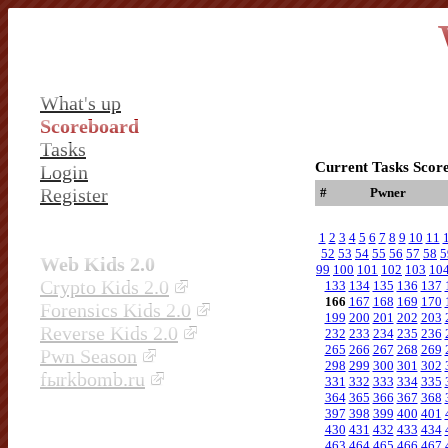
What's up
Scoreboard
Tasks
Current Tasks Scor
Login
Register
#
Pwner
1
2
3
4
5
6
7
8
9
10
11
52
53
54
55
56
57
58
5
Web Kids 2.0
99
100
101
102
103
10
Crypto Kids 2.0
133
134
135
136
137
166
167
168
169
170
Forensics Kids 2.0
199
200
201
202
203
Reverse Kids 2.0
232
233
234
235
236
265
266
267
268
269
Pwn Season
298
299
300
301
302
fыrkbomb.ru
331
332
333
334
335
364
365
366
367
368
397
398
399
400
401
430
431
432
433
434
463
464
465
466
467