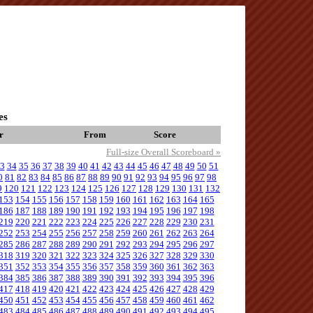
es
r
From
Score
Full-size Overall Scoreboard »
3
34
35
36
37
38
39
40
41
42
43
44
45
46
47
48
49
50
51
0
81
82
83
84
85
86
87
88
89
90
91
92
93
94
95
96
97
98
9
120
121
122
123
124
125
126
127
128
129
130
131
132
153
154
155
156
157
158
159
160
161
162
163
164
165
186
187
188
189
190
191
192
193
194
195
196
197
198
219
220
221
222
223
224
225
226
227
228
229
230
231
252
253
254
255
256
257
258
259
260
261
262
263
264
285
286
287
288
289
290
291
292
293
294
295
296
297
318
319
320
321
322
323
324
325
326
327
328
329
330
351
352
353
354
355
356
357
358
359
360
361
362
363
384
385
386
387
388
389
390
391
392
393
394
395
396
417
418
419
420
421
422
423
424
425
426
427
428
429
450
451
452
453
454
455
456
457
458
459
460
461
462
483
484
485
486
487
488
489
490
491
492
493
494
495