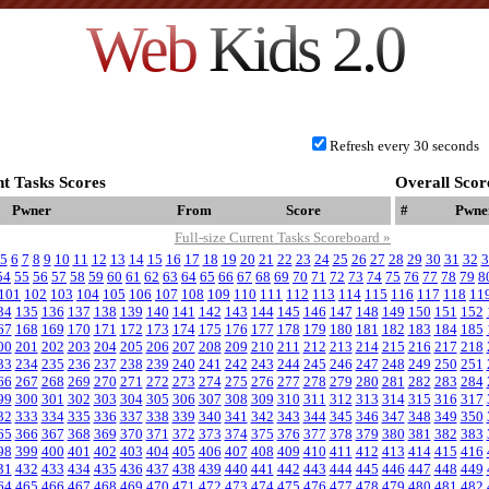
Web
Kids 2.0
Refresh every 30 seconds
t Tasks Scores
Overall Scor
Pwner
From
Score
#
Pwne
Full-size Current Tasks Scoreboard »
5
6
7
8
9
10
11
12
13
14
15
16
17
18
19
20
21
22
23
24
25
26
27
28
29
30
31
32
3
54
55
56
57
58
59
60
61
62
63
64
65
66
67
68
69
70
71
72
73
74
75
76
77
78
79
8
101
102
103
104
105
106
107
108
109
110
111
112
113
114
115
116
117
118
11
34
135
136
137
138
139
140
141
142
143
144
145
146
147
148
149
150
151
152
67
168
169
170
171
172
173
174
175
176
177
178
179
180
181
182
183
184
185
00
201
202
203
204
205
206
207
208
209
210
211
212
213
214
215
216
217
218
33
234
235
236
237
238
239
240
241
242
243
244
245
246
247
248
249
250
251
66
267
268
269
270
271
272
273
274
275
276
277
278
279
280
281
282
283
284
99
300
301
302
303
304
305
306
307
308
309
310
311
312
313
314
315
316
317
32
333
334
335
336
337
338
339
340
341
342
343
344
345
346
347
348
349
350
65
366
367
368
369
370
371
372
373
374
375
376
377
378
379
380
381
382
383
98
399
400
401
402
403
404
405
406
407
408
409
410
411
412
413
414
415
416
31
432
433
434
435
436
437
438
439
440
441
442
443
444
445
446
447
448
449
64
465
466
467
468
469
470
471
472
473
474
475
476
477
478
479
480
481
482