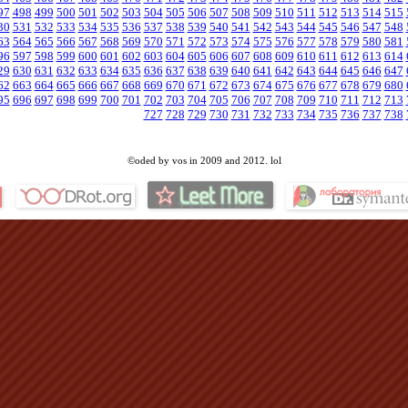
97
498
499
500
501
502
503
504
505
506
507
508
509
510
511
512
513
514
515
30
531
532
533
534
535
536
537
538
539
540
541
542
543
544
545
546
547
548
63
564
565
566
567
568
569
570
571
572
573
574
575
576
577
578
579
580
581
96
597
598
599
600
601
602
603
604
605
606
607
608
609
610
611
612
613
614
29
630
631
632
633
634
635
636
637
638
639
640
641
642
643
644
645
646
647
62
663
664
665
666
667
668
669
670
671
672
673
674
675
676
677
678
679
680
95
696
697
698
699
700
701
702
703
704
705
706
707
708
709
710
711
712
713
727
728
729
730
731
732
733
734
735
736
737
738
©oded by vos in 2009 and 2012. lol