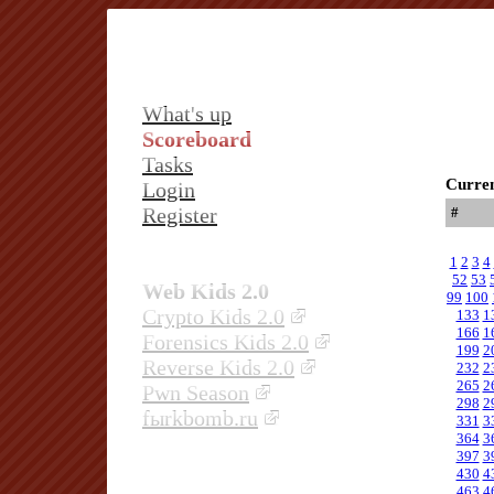
What's up
Scoreboard
Tasks
Curren
Login
Register
#
1
2
3
4
52
53
Web Kids 2.0
99
100
Crypto Kids 2.0
133
1
166
1
Forensics Kids 2.0
199
2
Reverse Kids 2.0
232
2
265
2
Pwn Season
298
2
fыrkbomb.ru
331
3
364
3
397
3
430
4
463
4