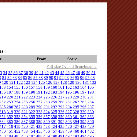
es
r
From
Score
Full-size Overall Scoreboard »
3
34
35
36
37
38
39
40
41
42
43
44
45
46
47
48
49
50
51
0
81
82
83
84
85
86
87
88
89
90
91
92
93
94
95
96
97
98
9
120
121
122
123
124
125
126
127
128
129
130
131
132
153
154
155
156
157
158
159
160
161
162
163
164
165
186
187
188
189
190
191
192
193
194
195
196
197
198
219
220
221
222
223
224
225
226
227
228
229
230
231
252
253
254
255
256
257
258
259
260
261
262
263
264
285
286
287
288
289
290
291
292
293
294
295
296
297
318
319
320
321
322
323
324
325
326
327
328
329
330
351
352
353
354
355
356
357
358
359
360
361
362
363
384
385
386
387
388
389
390
391
392
393
394
395
396
417
418
419
420
421
422
423
424
425
426
427
428
429
450
451
452
453
454
455
456
457
458
459
460
461
462
483
484
485
486
487
488
489
490
491
492
493
494
495