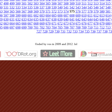
97
498
499
500
501
502
503
504
505
506
507
508
509
510
511
512
513
514
515
30
531
532
533
534
535
536
537
538
539
540
541
542
543
544
545
546
547
548
63
564
565
566
567
568
569
570
571
572
573
574
575
576
577
578
579
580
581
96
597
598
599
600
601
602
603
604
605
606
607
608
609
610
611
612
613
614
29
630
631
632
633
634
635
636
637
638
639
640
641
642
643
644
645
646
647
62
663
664
665
666
667
668
669
670
671
672
673
674
675
676
677
678
679
680
95
696
697
698
699
700
701
702
703
704
705
706
707
708
709
710
711
712
713
727
728
729
730
731
732
733
734
735
736
737
738
73
©oded by vos in 2009 and 2012. lol