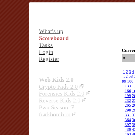
What's up
Scoreboard
Tasks
Curren
Login
Register
#
1
2
3
4
52
53
Web Kids 2.0
99
100
Crypto Kids 2.0
133
1
166
1
Forensics Kids 2.0
199
2
Reverse Kids 2.0
232
2
265
2
Pwn Season
298
2
fыrkbomb.ru
331
3
364
3
397
3
430
4
463
4