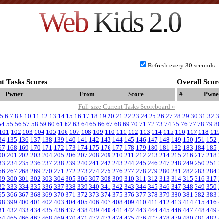
Web
Kids 2.0
Refresh every 30 seconds
t Tasks Scores
Overall Scor
Pwner
From
Score
#
Pwne
Full-size Current Tasks Scoreboard »
5
6
7
8
9
10
11
12
13
14
15
16
17
18
19
20
21
22
23
24
25
26
27
28
29
30
31
32
3
54
55
56
57
58
59
60
61
62
63
64
65
66
67
68
69
70
71
72
73
74
75
76
77
78
79
8
101
102
103
104
105
106
107
108
109
110
111
112
113
114
115
116
117
118
11
34
135
136
137
138
139
140
141
142
143
144
145
146
147
148
149
150
151
152
67
168
169
170
171
172
173
174
175
176
177
178
179
180
181
182
183
184
185
00
201
202
203
204
205
206
207
208
209
210
211
212
213
214
215
216
217
218
33
234
235
236
237
238
239
240
241
242
243
244
245
246
247
248
249
250
251
66
267
268
269
270
271
272
273
274
275
276
277
278
279
280
281
282
283
284
99
300
301
302
303
304
305
306
307
308
309
310
311
312
313
314
315
316
317
32
333
334
335
336
337
338
339
340
341
342
343
344
345
346
347
348
349
350
65
366
367
368
369
370
371
372
373
374
375
376
377
378
379
380
381
382
383
98
399
400
401
402
403
404
405
406
407
408
409
410
411
412
413
414
415
416
31
432
433
434
435
436
437
438
439
440
441
442
443
444
445
446
447
448
449
64
465
466
467
468
469
470
471
472
473
474
475
476
477
478
479
480
481
482