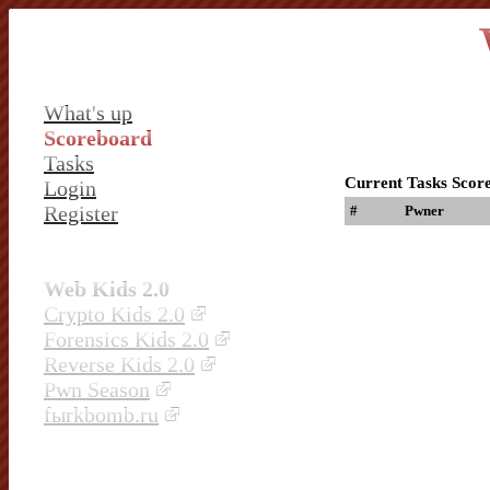
What's up
Scoreboard
Tasks
Current Tasks Scor
Login
Register
#
Pwner
Web Kids 2.0
Crypto Kids 2.0
Forensics Kids 2.0
Reverse Kids 2.0
Pwn Season
fыrkbomb.ru